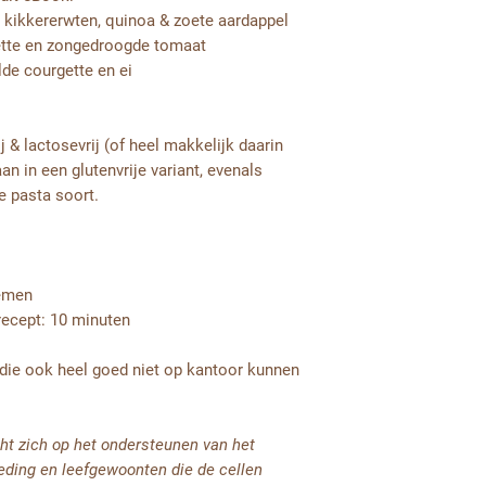
kikkererwten, quinoa & zoete aardappel
ette en zongedroogde tomaat
ilde courgette en ei
j & lactosevrij (of heel makkelijk daarin
an in een glutenvrije variant, evenals
e pasta soort.
nemen
recept: 10 minuten
die ook heel goed niet op kantoor kunnen
icht zich op het ondersteunen van het
eding en leefgewoonten die de cellen