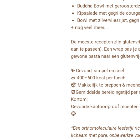
Buddha Bowl met geroosterde 
Kipsalade met gegrilde courg
Bowl met zilvervliesrijst, gegr
+ nog veel meer...
De meeste recepten zijn glutenvri
aan te passen). Een wrap pas je a
gewone pasta naar een glutenvrij
✨ Gezond, simpel en snel
🥗 400–600 kcal per lunch
📦 Makkelijk te preppen & mee
⏰Gemiddelde bereidingstijd per 
Kortom:
Gezonde kantoor-proof recepten 
😉
*Een orthomoleculaire leefstijl r
lichaam met pure, onbewerkte vo