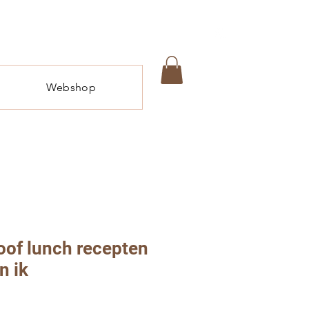
Webshop
oof lunch recepten
n ik