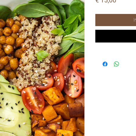
Prijs
€ 15,00
I