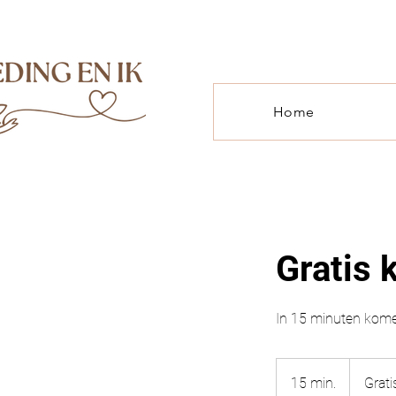
Home
Gratis
In 15 minuten komen
Gratis
15 min.
1
Grati