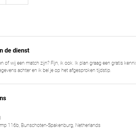
n de dienst
ten of wij een match zijn? Fijn, ik ook. Ik plan graag een gratis k
gegevens achter en ik bel je op het afgesproken tijdstip.
ns
l
mp 116b, Bunschoten-Spakenburg, Netherlands