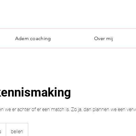
Adem coaching
Over mij
 kennismaking
 we er achter of er een match is. Zo ja, dan plannen we een verv
s
bellen