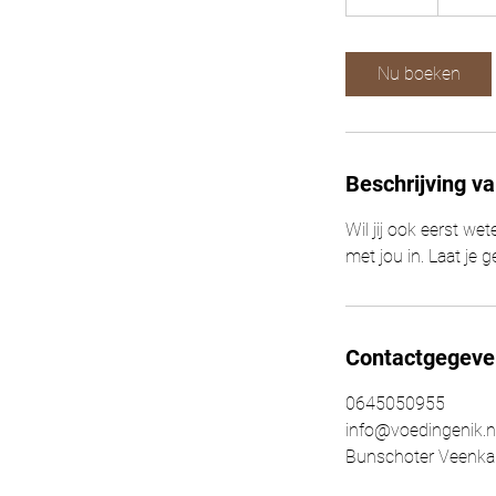
5
m
i
Nu boeken
n
.
Beschrijving va
Wil jij ook eerst we
met jou in. Laat je 
Contactgegeve
0645050955
info@voedingenik.n
Bunschoter Veenka